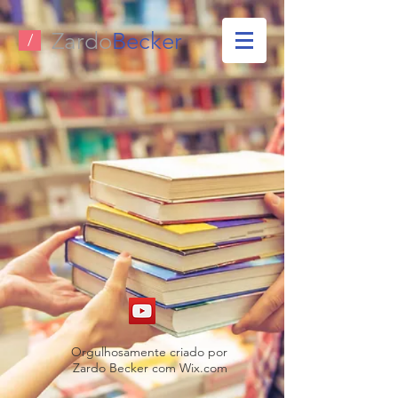
Zardo
Becker
/
Orgulhosamente criado por
Zardo Becker com W
ix.com