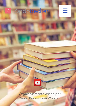
Zardo
Becker
/
Orgulhosamente criado por
Zardo Becker com W
ix.com